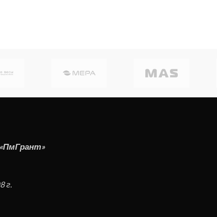
 «ПмГрант»
 г.