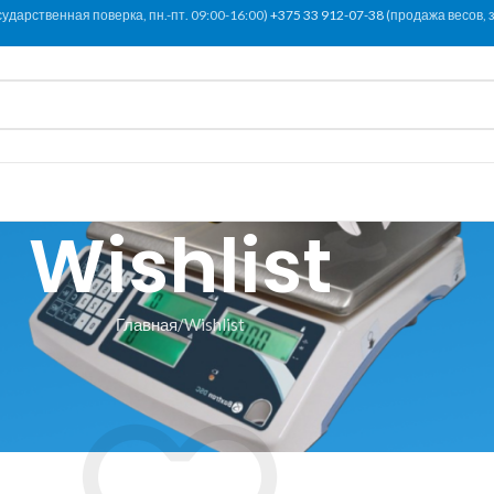
сударственная поверка, пн.-пт. 09:00-16:00)
+375 33 912-07-38
(продажа весов, з
Wishlist
Главная
Wishlist