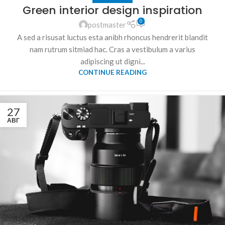
Green interior design inspiration
0
postmaster
A sed a risusat luctus esta anibh rhoncus hendrerit blandit
nam rutrum sitmiad hac. Cras a vestibulum a varius
adipiscing ut digni...
CONTINUE READING
27
АВГ