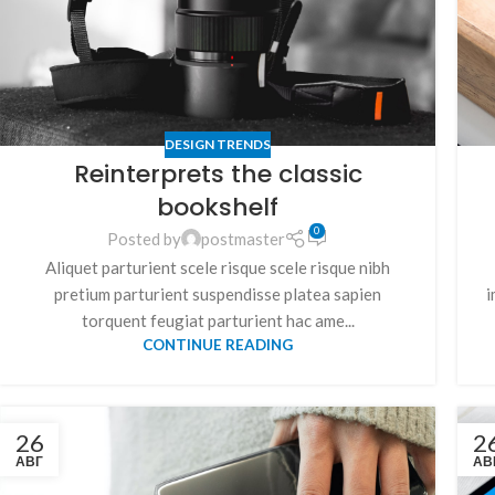
DESIGN TRENDS
Reinterprets the classic
bookshelf
0
Posted by
postmaster
Aliquet parturient scele risque scele risque nibh
pretium parturient suspendisse platea sapien
i
torquent feugiat parturient hac ame...
CONTINUE READING
26
2
АВГ
АВ