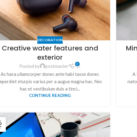
DECORATION
Creative water features and
Min
exterior
0
Posted by
postmaster
Ac haca ullamcorper donec ante habi tasse donec
A 
mperdiet eturpis varius per a augue magna hac. Nec
nato
hac et vestibulum duis a tinci...
CONTINUE READING
6
Г