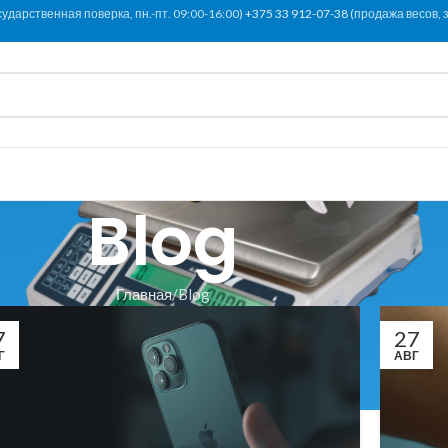
сударственная поверка, пн.-пт. 09:00-16:00)
+375 33 912-07-38
(продажа весов, з
Blog
Главная
Blog
7
27
Г
АВГ