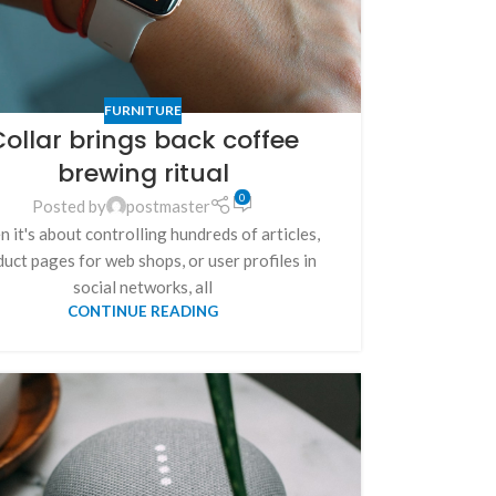
FURNITURE
ollar brings back coffee
brewing ritual
0
Posted by
postmaster
 it's about controlling hundreds of articles,
uct pages for web shops, or user profiles in
social networks, all
CONTINUE READING