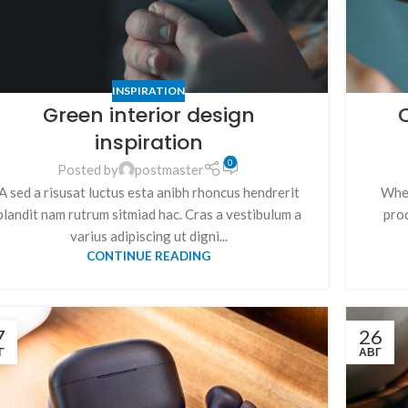
INSPIRATION
Green interior design
C
inspiration
0
Posted by
postmaster
A sed a risusat luctus esta anibh rhoncus hendrerit
When
blandit nam rutrum sitmiad hac. Cras a vestibulum a
prod
varius adipiscing ut digni...
CONTINUE READING
7
26
Г
АВГ