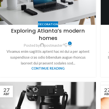
DECORATION
Exploring Atlanta’s modern
homes
0
Posted by
postmaster
Vivamus enim sagittis aptent hac mi dui a per aptent
suspendisse cras odio bibendum augue rhoncus
laoreet dui praesent sodales sod...
CONTINUE READING
27
2
АВГ
АВ